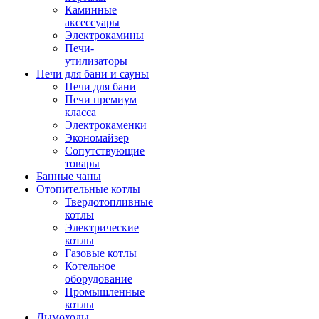
Каминные
аксессуары
Электрокамины
Печи-
утилизаторы
Печи для бани и сауны
Печи для бани
Печи премиум
класса
Электрокаменки
Экономайзер
Сопутствующие
товары
Банные чаны
Отопительные котлы
Твердотопливные
котлы
Электрические
котлы
Газовые котлы
Котельное
оборудование
Промышленные
котлы
Дымоходы