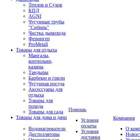
Теплов и Сухов
КПД
AGNI
Чугунные трубы
"Сибирь"
Чистка дымохода
Ферингер
ProMetall
Товары для отдыха
Мангалы,
коптильни,
казаны
Тандыры
Барбекю и грили
Чугунная посуда
Аксессуары для
отдыха
Товары для
похода
Помощь
Товары для сада
Товары для дома и дачи
Компания
Условия
оплаты
Водонагреватели
О ком
Условия
Дистилляторы
Новос
доставки
Отопительная
Услуг