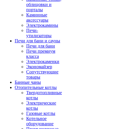
облицовки и
порталы
Каминные
аксессуары
Электрокамины
Печи-
утилизаторы
Печи для бани и сауны
Печи для бани
Печи премиум
класса
Электрокаменки
Экономайзер
Сопутствующие
товары
Банные чаны
Отопительные котлы
Твердотопливные
котлы
Электрические
котлы
Газовые котлы
Котельное
оборудование
Промышленные