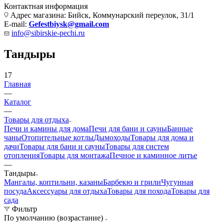
Контактная информация
Адрес магазина: Бийск, Коммунарский переулок, 31/1
E-mail:
Gefestbiysk@gmail.com
info@sibirskie-pechi.ru
Тандыры
17
Главная
—
Каталог
—
Товары для отдыха
Печи и камины для дома
Печи для бани и сауны
Банные
чаны
Отопительные котлы
Дымоходы
Товары для дома и
дачи
Товары для бани и сауны
Товары для систем
отопления
Товары для монтажа
Печное и каминное литье
—
Тандыры
Мангалы, коптильни, казаны
Барбекю и грили
Чугунная
посуда
Аксессуары для отдыха
Товары для похода
Товары для
сада
Фильтр
По умолчанию (возрастание)