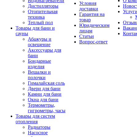
Водонагреватели
О ком
Условия
Дистилляторы
Новос
доставки
Отопительная
Услуг
Гарантия на
техника
товар
Теплый пол
Отзыв
Юридическим
Товары для бани и
Вакан
лицам
сауны
Конта
Статьи
Абажуры и
Вопрос-ответ
освещение
Аксессуары для
бани
Бондарные
изделия
Вешалки и
полочки
Гималайская соль
Двери для бани
Камни для бани
Окна для бани
Термометры,
гигрометры, часы
Товары для систем
отопления
Радиаторы
Насосное