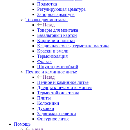
Подмотка
Регулирующая арматура
Запорная арматура
Товары для монтажа
Назад
Товары для монтажа
Базальтовый картон
Кирпичи и плитки
Кладочная смесь, герметик, мастика
Краски и эмали
Термоизоляция
Фольга
Шнур термостойкий
Печное и каминное литье
Назад
Печное и каминное литье
Дверцы к печам и каминам
Термостойкие стекла
Плиты
Колосники
Духовки
Задвижки, решетки
Фигурное литье
Помощь
Назад