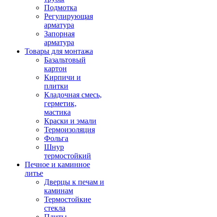
Подмотка
Регулирующая
арматура
Запорная
арматура
Товары для монтажа
Базальтовый
картон
Кирпичи и
плитки
Кладочная смесь,
герметик,
мастика
Краски и эмали
Термоизоляция
Фольга
Шнур
термостойкий
Печное и каминное
литье
Дверцы к печам и
каминам
Термостойкие
стекла
Плиты