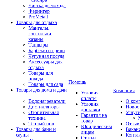
Чистка дымохода
Ферингер
ProMetall
Товары для отдыха
Мангалы,
коптильни,
казаны
Тандыры
Барбекю и грили
Чугунная посуда
Аксессуары для
отдыха
Товары для
похода
Помощь
Товары для сада
Товары для дома и дачи
Компания
Условия
оплаты
Водонагреватели
О ком
Условия
Дистилляторы
Новос
доставки
Отопительная
Услуг
Гарантия на
техника
товар
Теплый пол
Отзыв
Юридическим
Товары для бани и
Вакан
лицам
сауны
Конта
Статьи