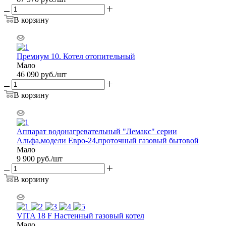
В корзину
Премиум 10. Котел отопительный
Мало
46 090
руб.
/шт
В корзину
Аппарат водонагревательный "Лемакс" серии
Альфа,модели Евро-24,проточный газовый бытовой
Мало
9 900
руб.
/шт
В корзину
VITA 18 F Настенный газовый котел
Мало