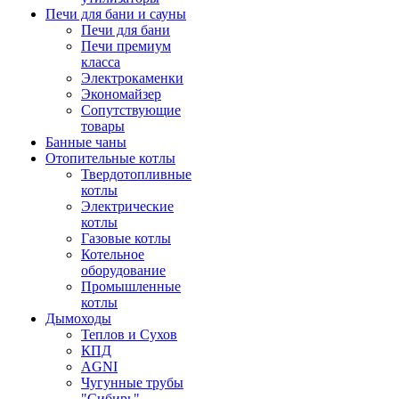
Печи для бани и сауны
Печи для бани
Печи премиум
класса
Электрокаменки
Экономайзер
Сопутствующие
товары
Банные чаны
Отопительные котлы
Твердотопливные
котлы
Электрические
котлы
Газовые котлы
Котельное
оборудование
Промышленные
котлы
Дымоходы
Теплов и Сухов
КПД
AGNI
Чугунные трубы
"Сибирь"