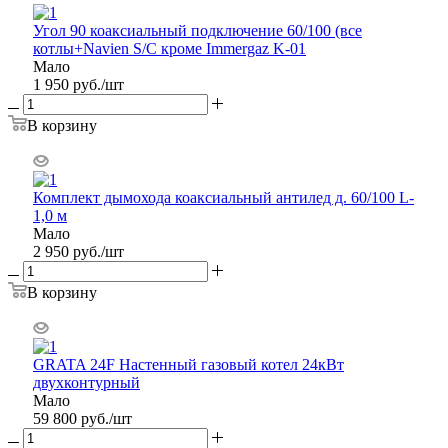
Угол 90 коаксиальный подключение 60/100 (все
котлы+Navien S/C кроме Immergaz K-01
Мало
1 950
руб.
/шт
В корзину
Комплект дымохода коаксиальный антилед д. 60/100 L-
1,0 м
Мало
2 950
руб.
/шт
В корзину
GRATA 24F Настенный газовый котел 24кВт
двухконтурный
Мало
59 800
руб.
/шт