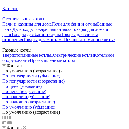
—
Каталог
—
Отопительные котлы
Печи и камины для дома
Печи для бани и сауны
Банные
чаны
Дымоходы
Товары для отдыха
Товары для дома и
дачи
Товары для бани и сауны
Товары для систем
отопления
Товары для монтажа
Печное и каминное литье
—
Газовые котлы
Твердотопливные котлы
Электрические котлы
Котельное
оборудование
Промышленные котлы
Фильтр
По умолчанию (возрастание)
По популярности (убывание)
По популярности (возрастание)
По цене (убывание)
По цене (возрастание)
По наличию (убывание)
По наличию (возрастание)
По умолчанию (убывание)
По умолчанию (возрастание)
Фильтр