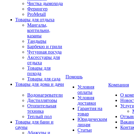
Чистка дымохода
Ферингер
ProMetall
Товары для отдыха
Мангалы,
коптильни,
казаны
Тандыры
Барбекю и грили
Чугунная посуда
Аксессуары для
отдыха
Товары для
похода
Помощь
Товары для сада
Товары для дома и дачи
Компания
Условия
оплаты
Водонагреватели
О ком
Условия
Дистилляторы
Новос
доставки
Отопительная
Услуг
Гарантия на
техника
товар
Теплый пол
Отзыв
Юридическим
Товары для бани и
Вакан
лицам
сауны
Конта
Статьи
Абажуры и