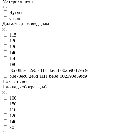
Материал печи
Чугун
Сталь
Диаметр дымохода, мм
115
120
130
140
150
180
56d088e1-2e6b-11f1-be3d-002590d59fc9
b3e78ec6-2e6d-11f1-be3d-002590d59fc9
Показать все
Площадь обогрева, м2
100
150
110
120
140
80