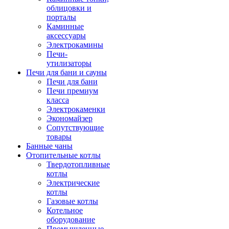
облицовки и
порталы
Каминные
аксессуары
Электрокамины
Печи-
утилизаторы
Печи для бани и сауны
Печи для бани
Печи премиум
класса
Электрокаменки
Экономайзер
Сопутствующие
товары
Банные чаны
Отопительные котлы
Твердотопливные
котлы
Электрические
котлы
Газовые котлы
Котельное
оборудование
Промышленные