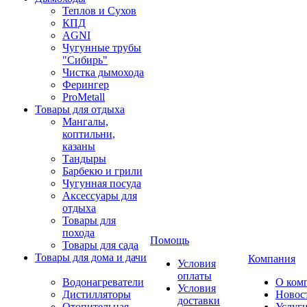
Теплов и Сухов
КПД
AGNI
Чугунные трубы
"Сибирь"
Чистка дымохода
Ферингер
ProMetall
Товары для отдыха
Мангалы,
коптильни,
казаны
Тандыры
Барбекю и грили
Чугунная посуда
Аксессуары для
отдыха
Товары для
похода
Помощь
Товары для сада
Товары для дома и дачи
Компания
Условия
оплаты
Водонагреватели
О ком
Условия
Дистилляторы
Новос
доставки
Отопительная
Услуг