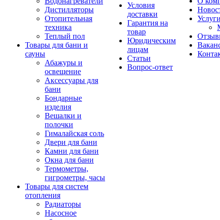
Водонагреватели
О ком
Условия
Дистилляторы
Новос
доставки
Отопительная
Услуг
Гарантия на
техника
товар
Теплый пол
Отзыв
Юридическим
Товары для бани и
Вакан
лицам
сауны
Конта
Статьи
Абажуры и
Вопрос-ответ
освещение
Аксессуары для
бани
Бондарные
изделия
Вешалки и
полочки
Гималайская соль
Двери для бани
Камни для бани
Окна для бани
Термометры,
гигрометры, часы
Товары для систем
отопления
Радиаторы
Насосное