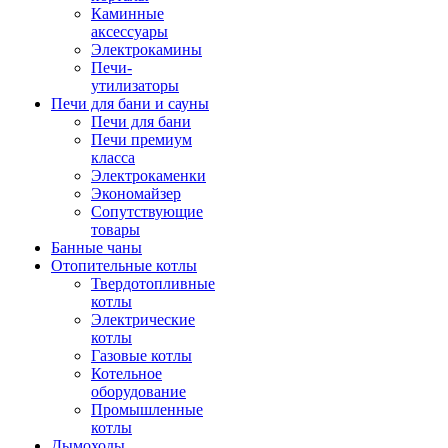
Каминные
аксессуары
Электрокамины
Печи-
утилизаторы
Печи для бани и сауны
Печи для бани
Печи премиум
класса
Электрокаменки
Экономайзер
Сопутствующие
товары
Банные чаны
Отопительные котлы
Твердотопливные
котлы
Электрические
котлы
Газовые котлы
Котельное
оборудование
Промышленные
котлы
Дымоходы