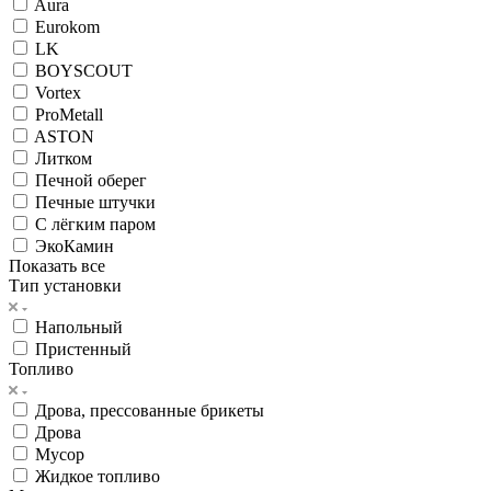
Aura
Eurokom
LK
BOYSCOUT
Vortex
ProMetall
ASTON
Литком
Печной оберег
Печные штучки
С лёгким паром
ЭкоКамин
Показать все
Тип установки
Напольный
Пристенный
Топливо
Дрова, прессованные брикеты
Дрова
Мусор
Жидкое топливо