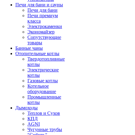
Печи для бани и сауны
Печи для бани
Печи премиум
класса
Электрокаменки
Экономайзер
Сопутствующие
товары
Банные чаны
Отопительные котлы
Твердотопливные
котлы
Электрические
котлы
Газовые котлы
Котельное
оборудование
Промышленные
котлы
Дымоходы
Теплов и Сухов
КПД
AGNI
Чугунные трубы
"Сибирь"