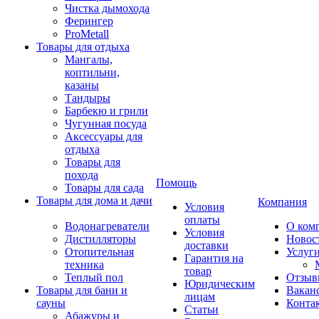
Чистка дымохода
Ферингер
ProMetall
Товары для отдыха
Мангалы,
коптильни,
казаны
Тандыры
Барбекю и грили
Чугунная посуда
Аксессуары для
отдыха
Товары для
похода
Помощь
Товары для сада
Товары для дома и дачи
Компания
Условия
оплаты
Водонагреватели
О ком
Условия
Дистилляторы
Новос
доставки
Отопительная
Услуг
Гарантия на
техника
товар
Теплый пол
Отзыв
Юридическим
Товары для бани и
Вакан
лицам
сауны
Конта
Статьи
Абажуры и