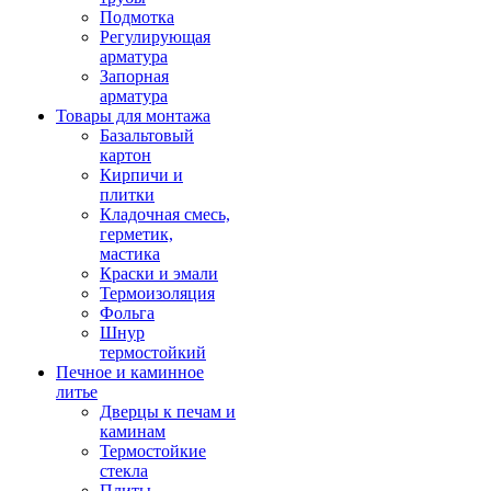
Подмотка
Регулирующая
арматура
Запорная
арматура
Товары для монтажа
Базальтовый
картон
Кирпичи и
плитки
Кладочная смесь,
герметик,
мастика
Краски и эмали
Термоизоляция
Фольга
Шнур
термостойкий
Печное и каминное
литье
Дверцы к печам и
каминам
Термостойкие
стекла
Плиты