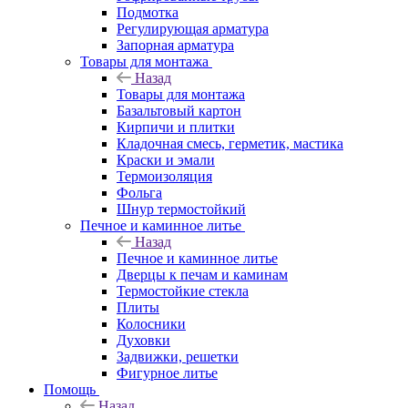
Подмотка
Регулирующая арматура
Запорная арматура
Товары для монтажа
Назад
Товары для монтажа
Базальтовый картон
Кирпичи и плитки
Кладочная смесь, герметик, мастика
Краски и эмали
Термоизоляция
Фольга
Шнур термостойкий
Печное и каминное литье
Назад
Печное и каминное литье
Дверцы к печам и каминам
Термостойкие стекла
Плиты
Колосники
Духовки
Задвижки, решетки
Фигурное литье
Помощь
Назад