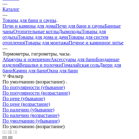
—
Каталог
—
Товары для бани и сауны
Печи и камины для дома
Печи для бани и сауны
Банные
чаны
Отопительные котлы
Дымоходы
Товары для
отдыха
Товары для дома и дачи
Товары для систем
отопления
Товары для монтажа
Печное и каминное литье
—
Термометры, гигрометры, часы
Абажуры и освещение
Аксессуары для бани
Бондарные
изделия
Вешалки и полочки
Гималайская соль
Двери для
бани
Камни для бани
Окна для бани
Фильтр
По умолчанию (возрастание)
По популярности (убывание)
По популярности (возрастание)
По цене (убывание)
По цене (возрастание)
По наличию (убывание)
По наличию (возрастание)
По умолчанию (убывание)
По умолчанию (возрастание)