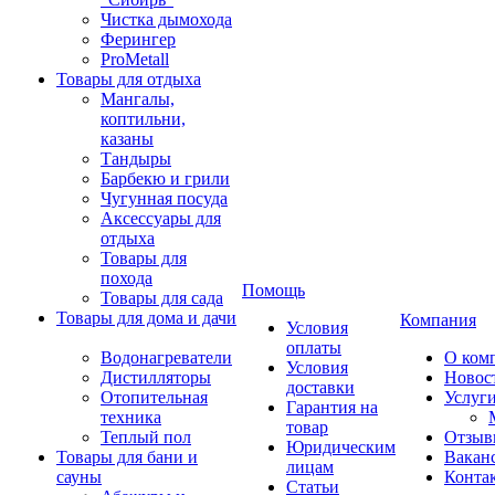
Чистка дымохода
Ферингер
ProMetall
Товары для отдыха
Мангалы,
коптильни,
казаны
Тандыры
Барбекю и грили
Чугунная посуда
Аксессуары для
отдыха
Товары для
похода
Помощь
Товары для сада
Товары для дома и дачи
Компания
Условия
оплаты
Водонагреватели
О ком
Условия
Дистилляторы
Новос
доставки
Отопительная
Услуг
Гарантия на
техника
товар
Теплый пол
Отзыв
Юридическим
Товары для бани и
Вакан
лицам
сауны
Конта
Статьи