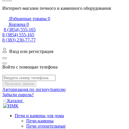
Интернет-магазин печного и каминного оборудования
Избранные товары
0
Корзина
0
8 (3854) 555-165
8 (3854) 555-165
8 (383) 230-77-77
Вход или регистрация
Войти с помощью телефона
Получить звонок
Авторизация по логину/паролю
Забыли пароль?
Каталог
Печи и камины для дома
Печи-камины
Печи отопительные