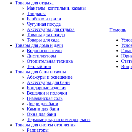
Товары для отдыха
Мангалы, коптильни, казаны
Тандыры
Барбекю и грили
Чугунная посуда
Аксессуары для отдыха
Помощь
Товары для похода
Товары для сада
Усло
Товары для дома и дачи
Усло
Водонагреватели
Гаран
Дистилляторы
Юрид
Отопительная техника
Стат
Теплый пол
Вопр
Товары для бани и сауны
Абажуры и освещение
Аксессуары для бани
Бондарные изделия
Вешалки и полочки
Гималайская соль
Двери для бани
Камни для бани
Окна для бани
Термометры, гигрометры, часы
Товары для систем отопления
Радиаторы