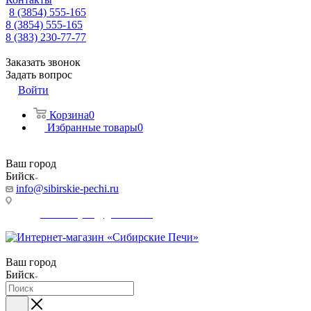
8 (3854) 555-165
8 (3854) 555-165
8 (383) 230-77-77
Заказать звонок
Задать вопрос
Войти
Корзина
0
Избранные товары
0
Ваш город
Бийск
info@sibirskie-pechi.ru
Адрес магазина: Бийск, Коммунарский переулок, 31/1
E-mail:
Gefestbiysk@gmail.com
Ваш город
Бийск