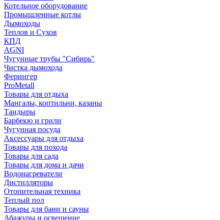
Котельное оборудование
Промышленные котлы
Дымоходы
Теплов и Сухов
КПД
AGNI
Чугунные трубы "Сибирь"
Чистка дымохода
Ферингер
ProMetall
Товары для отдыха
Мангалы, коптильни, казаны
Тандыры
Барбекю и грили
Чугунная посуда
Аксессуары для отдыха
Товары для похода
Товары для сада
Товары для дома и дачи
Водонагреватели
Дистилляторы
Отопительная техника
Теплый пол
Товары для бани и сауны
Абажуры и освещение