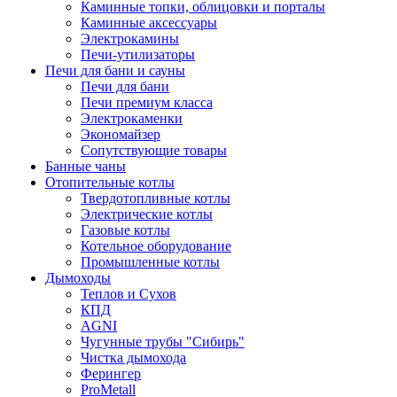
Каминные топки, облицовки и порталы
Каминные аксессуары
Электрокамины
Печи-утилизаторы
Печи для бани и сауны
Печи для бани
Печи премиум класса
Электрокаменки
Экономайзер
Сопутствующие товары
Банные чаны
Отопительные котлы
Твердотопливные котлы
Электрические котлы
Газовые котлы
Котельное оборудование
Промышленные котлы
Дымоходы
Теплов и Сухов
КПД
AGNI
Чугунные трубы "Сибирь"
Чистка дымохода
Ферингер
ProMetall