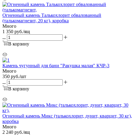
Огненный камень Талькохлорит обвалованный
(талькомагнезит, 20 кг), коробка
Много
1 350
руб.
/ящ
В корзину
Камень чугунный для бани "Ракушка малая" КЧР-3
Много
350
руб.
/шт
В корзину
Огненный камень Микс (талькохлорит, дунит, кварцит, 30 кг),
коробка
Много
2 240
руб.
/ящ