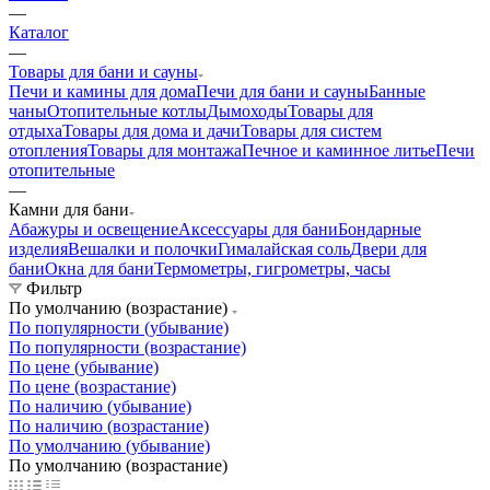
—
Каталог
—
Товары для бани и сауны
Печи и камины для дома
Печи для бани и сауны
Банные
чаны
Отопительные котлы
Дымоходы
Товары для
отдыха
Товары для дома и дачи
Товары для систем
отопления
Товары для монтажа
Печное и каминное литье
Печи
отопительные
—
Камни для бани
Абажуры и освещение
Аксессуары для бани
Бондарные
изделия
Вешалки и полочки
Гималайская соль
Двери для
бани
Окна для бани
Термометры, гигрометры, часы
Фильтр
По умолчанию (возрастание)
По популярности (убывание)
По популярности (возрастание)
По цене (убывание)
По цене (возрастание)
По наличию (убывание)
По наличию (возрастание)
По умолчанию (убывание)
По умолчанию (возрастание)