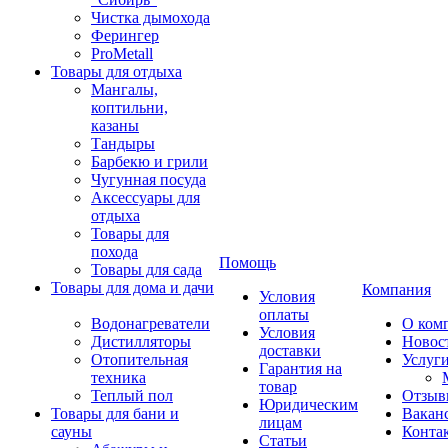
Чистка дымохода
Ферингер
ProMetall
Товары для отдыха
Мангалы,
коптильни,
казаны
Тандыры
Барбекю и грили
Чугунная посуда
Аксессуары для
отдыха
Товары для
похода
Помощь
Товары для сада
Товары для дома и дачи
Компания
Условия
оплаты
Водонагреватели
О ком
Условия
Дистилляторы
Новос
доставки
Отопительная
Услуг
Гарантия на
техника
товар
Теплый пол
Отзыв
Юридическим
Товары для бани и
Вакан
лицам
сауны
Конта
Статьи