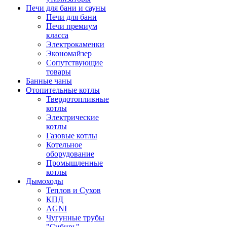
Печи для бани и сауны
Печи для бани
Печи премиум
класса
Электрокаменки
Экономайзер
Сопутствующие
товары
Банные чаны
Отопительные котлы
Твердотопливные
котлы
Электрические
котлы
Газовые котлы
Котельное
оборудование
Промышленные
котлы
Дымоходы
Теплов и Сухов
КПД
AGNI
Чугунные трубы
"Сибирь"