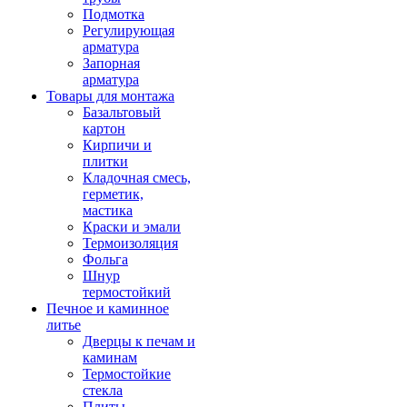
Подмотка
Регулирующая
арматура
Запорная
арматура
Товары для монтажа
Базальтовый
картон
Кирпичи и
плитки
Кладочная смесь,
герметик,
мастика
Краски и эмали
Термоизоляция
Фольга
Шнур
термостойкий
Печное и каминное
литье
Дверцы к печам и
каминам
Термостойкие
стекла
Плиты