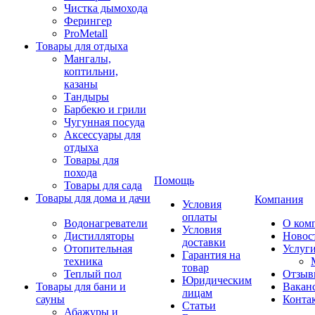
Чистка дымохода
Ферингер
ProMetall
Товары для отдыха
Мангалы,
коптильни,
казаны
Тандыры
Барбекю и грили
Чугунная посуда
Аксессуары для
отдыха
Товары для
похода
Помощь
Товары для сада
Товары для дома и дачи
Компания
Условия
оплаты
Водонагреватели
О ком
Условия
Дистилляторы
Новос
доставки
Отопительная
Услуг
Гарантия на
техника
товар
Теплый пол
Отзыв
Юридическим
Товары для бани и
Вакан
лицам
сауны
Конта
Статьи
Абажуры и