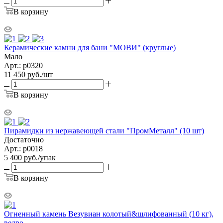
В корзину
Керамические камни для бани "МОВИ" (круглые)
Мало
Арт.: р0320
11 450
руб.
/шт
В корзину
Пирамидки из нержавеющей стали "ПромМеталл" (10 шт)
Достаточно
Арт.: р0018
5 400
руб.
/упак
В корзину
Огненный камень Везувиан колотый&шлифованный (10 кг),
ведро