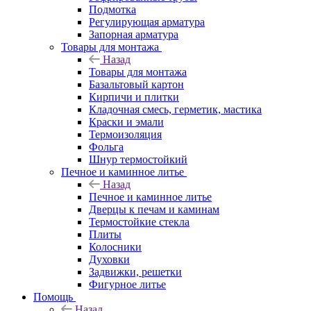
Подмотка
Регулирующая арматура
Запорная арматура
Товары для монтажа
Назад
Товары для монтажа
Базальтовый картон
Кирпичи и плитки
Кладочная смесь, герметик, мастика
Краски и эмали
Термоизоляция
Фольга
Шнур термостойкий
Печное и каминное литье
Назад
Печное и каминное литье
Дверцы к печам и каминам
Термостойкие стекла
Плиты
Колосники
Духовки
Задвижки, решетки
Фигурное литье
Помощь
Назад